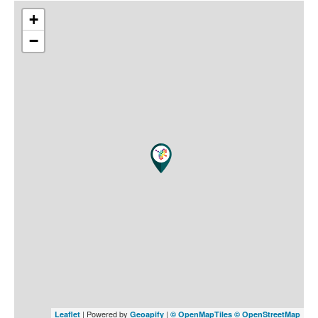
+
−
| Powered by
|
Leaflet
Geoapify
© OpenMapTiles
© OpenStreetMap