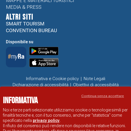
MAPPE E MATERIALI TURISTICI
MEDIA & PRESS
ALTRI SITI
SMART TOURISM
CONVENTION BUREAU
Disponibile su
Informativa e Cookie policy
Note Legali
Dichiarazione di accessibilità
Obiettivi di accessibilità
Problemi di accessibilità
Continua senza accettare
Informativa
SITO UFFICIALE DI INFORMAZIONE TURISTICA DI RAVENNA
© COMUNE DI RAVENNA
Noi e terze parti selezionate utilizziamo cookie o tecnologie simili per
finalità tecniche e, con il tuo consenso, anche per "statistica" come
specificato nella
privacy policy
.
Il rifiuto del consenso può rendere non disponibili le relative funzioni.
Puoi liberamente prestare, rifiutare o revocare il tuo consenso, in