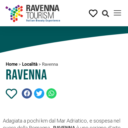
Home
>
Località
>
Ravenna
Ravenna
Adagiata a pochi km dal Mar Adriatico, e sospesa nel
cuore della Romagna,
RAVENNA
è uno scrigno d’arte,