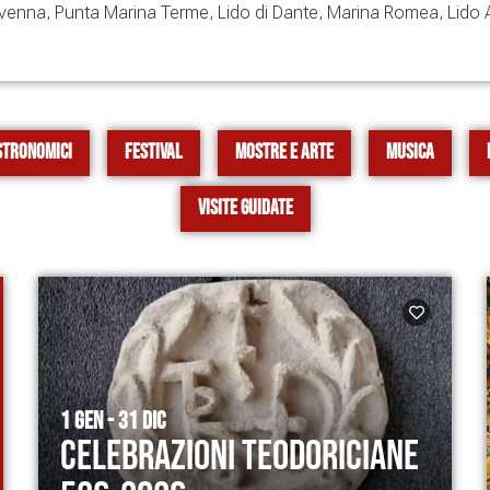
venna, Punta Marina Terme, Lido di Dante, Marina Romea, Lido Ad
stronomici
Festival
Mostre e Arte
Musica
Visite Guidate
1 GEN - 31 DIC
Celebrazioni Teodoriciane