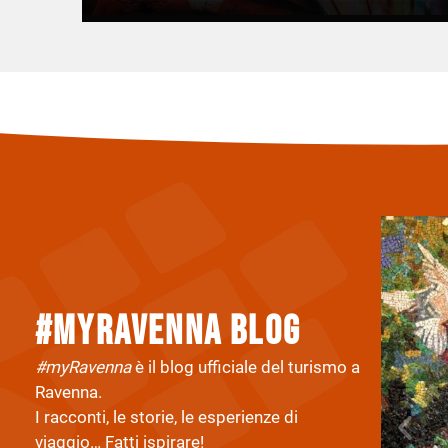
#myravenna Blog
#myRavenna
è il blog ufficiale del turismo a
Ravenna.
I racconti, le storie, le esperienze di
viaggio… Fatti ispirare!