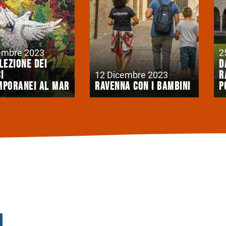
embre 2023
2
lezione dei
D
i
R
12 Dicembre 2023
mporanei al Mar
Ravenna con i bambini
P