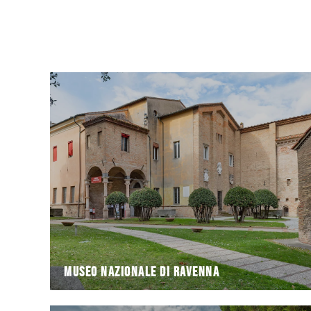
artistiche e archeologiche
Nazionale raccoglie importanti collezioni
nel complesso monumentale di San Vitale, il Museo
Situato nei chiostri dell'ex monastero benedettino,
Museo Nazionale di Ravenna
Museo Nazionale di Ravenna