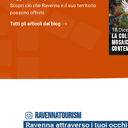
Scopri ciò che Ravenna e il suo territorio
possono offrirti.
Tutti gli articoli del blog
18 Dic
La col
mosaic
conte
RAVENNATOURISM
Ravenna attraverso i tuoi occhi