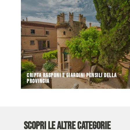
con richiami stilistici bizantini. Il nucleo più
1928, è un esempio di architettura neoromantica
Il Palazzo della Provincia, realizzato tra il 1925 e il
Provincia
Cripta Rasponi e Giardini Pensili della
Cripta Rasponi e Giardini Pensili della
Provincia
Scopri le altre categorie