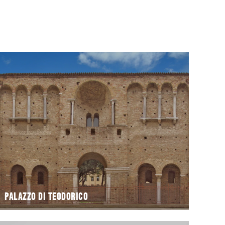
prossimità della chiesa
prospicienti l’attuale via di Roma, situati in
comunemente riferimento ai resti architettonici
Con il nome di Palazzo di Teodorico si fa
Palazzo di Teodorico
Palazzo di Teodorico