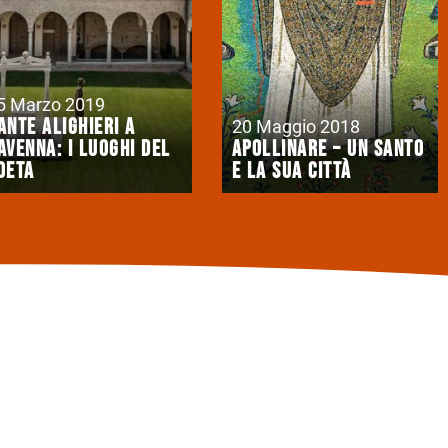
5 Marzo 2019
ante Alighieri a
20 Maggio 2018
avenna: i luoghi del
Apollinare – Un Santo
oeta
e la sua città