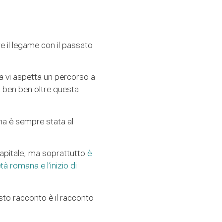
re il legame con il passato
a vi aspetta un percorso a
va ben ben oltre questa
nna è sempre stata al
 capitale, ma soprattutto
è
tà romana e l’inizio di
esto racconto è il racconto