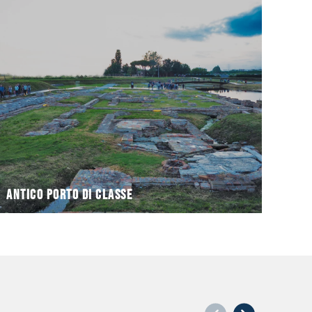
euganea,
canale e prospicienti una strada in trachite
magazzini portuali edificati lungo le banchine di un
L'area archeologica di Classe è costituita da alcuni
Antico Porto di Classe
Antico Porto di Classe