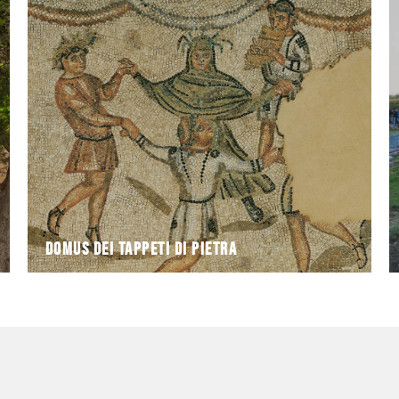
archeologici italiani scoperti negli ultimi
Tappeti di Pietra è uno dei più importanti siti
Riportata alla luce fra 1993 e 1994, la Domus dei
Domus dei Tappeti di Pietra
Domus dei Tappeti di Pietra