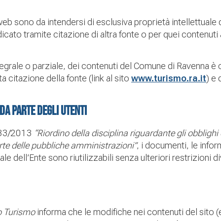
 web sono da intendersi di esclusiva proprietà intellettual
ato tramite citazione di altra fonte o per quei contenuti 
ntegrale o parziale, dei contenuti del Comune di Ravenna è 
citazione della fonte (link al sito
www.turismo.ra.it
) e 
 da parte degli utenti
n. 33/2013
“Riordino della disciplina riguardante gli obblighi
arte delle pubbliche amministrazioni”
, i documenti, le infor
le dell’Ente sono riutilizzabili senza ulteriori restrizioni di
o Turismo
informa che le modifiche nei contenuti del sito 