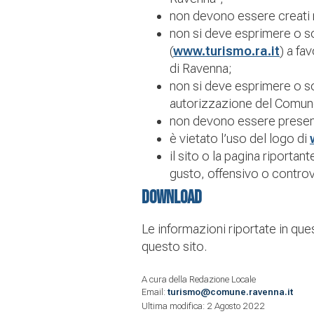
non devono essere creati r
non si deve esprimere o s
(
www.turismo.ra.it
) a fa
di Ravenna;
non si deve esprimere o s
autorizzazione del Comun
non devono essere presenta
è vietato l’uso del logo di
il sito o la pagina riporta
gusto, offensivo o controve
Download
Le informazioni riportate in ques
questo sito.
A cura della Redazione Locale
Email:
turismo@comune.ravenna.it
Ultima modifica: 2 Agosto 2022