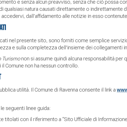
 momento e senza alcun preavviso, senza che ciò possa co
di qualsiasi natura causati direttamente o indirettamente d
di accedervi, dall’affidamento alle notizie in esso contenut
ati
dicati nel presente sito, sono forniti come semplice servizi
tezza e sulla completezza dell’insieme dei collegamenti in
o Turismo
non si assume quindi alcuna responsabilità per q
sti il Comune non ha nessun controllo.
t
ubblica utilità. Il Comune di Ravenna consente il link a
www.
 le seguenti linee guida:
itolati con il riferimento a “Sito Ufficiale di Informazion