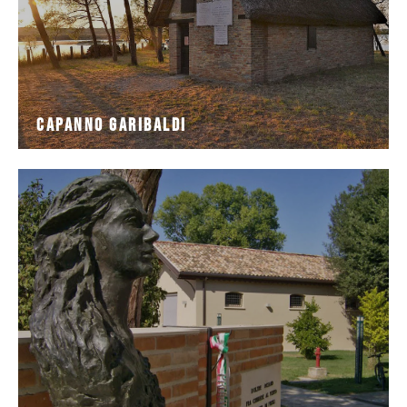
Capanno Garibaldi
di Romagna; tra cui, ad alcuni centinaia
di cimeli e ricordi legati alla trafila garibaldina in terra
La Fattoria Guiccioli ospita una moderna esposizione
Fattoria Guiccioli