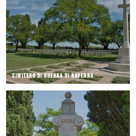
eletto nel 1945 per seppellire i caduti dei campi di
Il cimitero di guerra di Ravenna si trova nel luogo
Cimitero di Guerra di Ravenna
Cimitero di Guerra di Ravenna
cipressi: La Colonna dei Francesi,
fiume Ronco, vi è una stele di marmo circondata da alti
A ricordo di un’epica battaglia, sull’argine sinistro del
Colonna dei Francesi