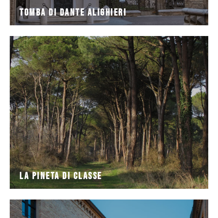
Tomba di Dante Alighieri
storico dove certamente il Sommo Poeta abitava,
Dante Alighieri significa non solo limitarsi al centro
Ripercorrere i luoghi di Ravenna legati alla memoria di
La Pineta di Classe
La Pineta di Classe
attorno alla Tomba di Dante,