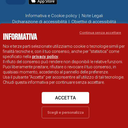
Informativa e Cookie policy
Note Legali
Dichiarazione di accessibilità
Obiettivi di accessibilità
Problemi di accessibilità
Continua senza accettare
Informativa
SITO UFFICIALE DI INFORMAZIONE TURISTICA DI RAVENNA
© COMUNE DI RAVENNA
Noi e terze parti selezionate utilizziamo cookie o tecnologie simili per
finalità tecniche e, con il tuo consenso, anche per "statistica" come
specificato nella
privacy policy
.
Il rifiuto del consenso può rendere non disponibili le relative funzioni.
Puoi liberamente prestare, rifiutare o revocare il tuo consenso, in
qualsiasi momento, accedendo al pannello delle preferenze.
Usa il pulsante “Accetta” per acconsentire all'utilizzo di tali tecnologie.
Chiudi questa informativa per continuare senza accettare.
ACCETTA
Scegli e personalizza