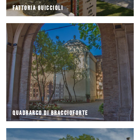
Fattoria Guiccioli
neoclassico, all'interno sopra il sarcofago è
conserva le ossa di Dante Alighieri. L'esterno è in stile
Costruito da Camillo Morigia nel 1780, il tempietto
Quadrarco di Braccioforte
Quadrarco di Braccioforte
battaglia circostanti