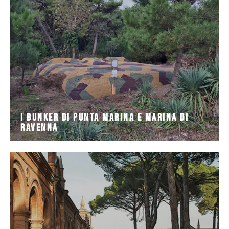
Ravenna si ritrovano diversi residui militari e presidi
Non sono in molti a saperlo ma lungo la costa di
Ravenna
I bunker di Punta Marina e Marina di
I bunker di Punta Marina e Marina di
Ravenna
La sua fondazione risale al 1817
riva del canale Candiano, a 3 km dal centro della città.
Il CIMITERO MONUMENTALE DI RAVENNA sorge sulla
Cimitero monumentale di Ravenna