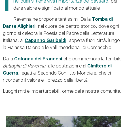
I
nei quali si tiene viva l’importanza del passato
, per
dare valore e significato al mondo attuale.
Ravenna ne propone tantissimi. Dalla
Tomba di
Dante Alighieri
, nel cuore del centro storico, dove ogni
giorno si celebra la Poesia del Padre della Letteratura
Italiana, al
Capanno Garibaldi
, appena fuori città, lungo
la Pialassa Baiona e le Valli meridionali di Comacchio.
Dalla
Colonna dei Francesi
che commemora la terribile
Battaglia di Ravenna
, alle postazioni e al
Cimitero di
Guerra
, legati al Secondo Conflitto Mondiale, che ci
ricordano il valore e il prezzo della libertà.
Luoghi miti e imperturbabili, orme della nostra comunità.
difensivi risalenti al Secondo Conflitto