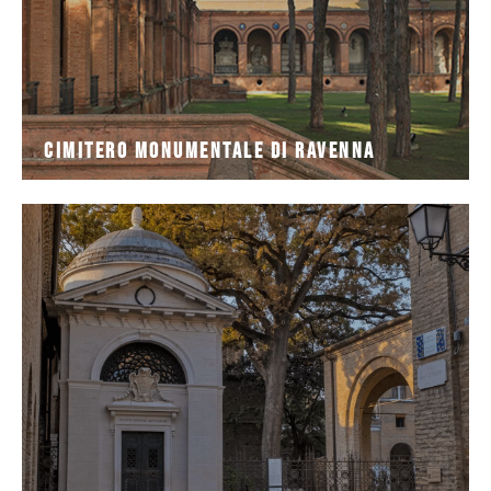
Cimitero monumentale di Ravenna
DANTE ALIGHIERI, Padre della Lingua Italiana. È
angolo di pace e rispetto dedicato alla memoria di
Nel cuore della Ravenna medievale c’è un piccolo
Tomba di Dante Alighieri