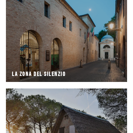
riferisce a quella porzione di centro storico posta
A Ravenna quando si parla di ZONA DEL SILENZIO ci si
La Zona del Silenzio
La Zona del Silenzio
Romagna per quattordici giorni nell’agosto 1849.
del passaggio memorabile di Garibaldi nelle terre di
Il capanno è una delle testimonianze più significative
Capanno Garibaldi