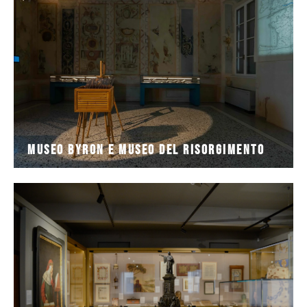
RISORGIMENTO trova spazio oggi all’interno di
Il rinnovato MUSEO BYRON e MUSEO DEL
Museo Byron e Museo del Risorgimento
Museo Byron e Museo del Risorgimento
completa il percorso espositivo del Museo Dante. Si
fronte alla Tomba del Sommo Poeta, CASA DANTE
Ospitata in una trecentesca dimora nobiliare posta di
Casa Dante