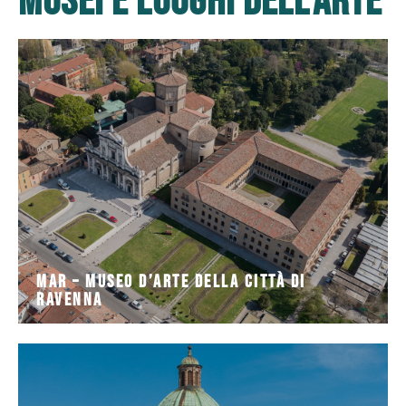
Musei e luoghi dell'arte
dell'adiacente Abbazia di
Lombardesca, il monastero cinquecentesco
all'interno del complesso monumentale della Loggetta
Il MAR - Museo d'Arte della Città di Ravenna si trova
Ravenna
MAR – Museo d’Arte della Città di
MAR – Museo d’Arte della Città di
Ravenna
cattedrale e da
accoglie numerose opere d'arte provenienti dall'antica