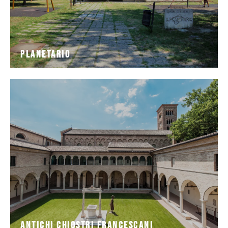
Planetario
nel cuore del centro storico
FRANCESCANI è un angolo di pace e raffinata bellezza
monumentale degli ANTICHI CHIOSTRI
Adiacente alla tomba di Dante, il complesso
Antichi Chiostri Francescani
Antichi Chiostri Francescani