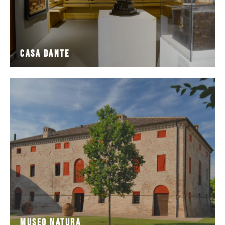
Casa Dante
scoprire gli affascinanti e appariscenti
animali che popolano il Parco del Delta del Po e
Il Museo NatuRa permette di conoscere da vicino gli
Museo NatuRa
Museo NatuRa