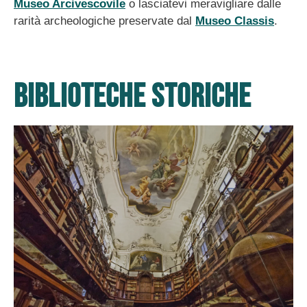
Museo Arcivescovile
o lasciatevi meravigliare dalle
rarità archeologiche preservate dal
Museo Classis
.
BIBLIOTECHE STORICHE
opere di numerosi
lungo i corridoi della biblioteca sono ancora visibili
dell’Abbazia camaldolese. All’interno delle sale e
La storica Biblioteca Classense è ospitata all’interno
Biblioteca Classense