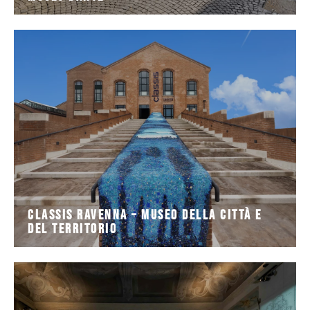
viaggio nella storia di Ravenna. Insieme alla vicina
musei archeologici d’Italia, nonché un vero e proprio
Il museo CLASSIS RAVENNA è uno dei più importanti
del Territorio
Classis Ravenna – Museo della Città e
Classis Ravenna – Museo della Città e
del Territorio
Cavour. In stretta relazione con
Palazzo Guiccioli, affacciato sulla centralissima Via