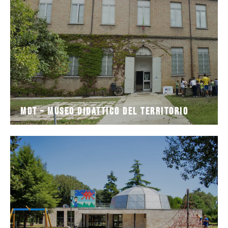
Il Museo Didattico del Territorio di S. Pietro in
MDT – Museo Didattico del Territorio
MDT – Museo Didattico del Territorio
del Museo MAR dal 1985, anno
Pubblici, il PLANETARIO DI RAVENNA si trova alle spalle
Immerso nei 37.500 metri quadrati di verde dei Giardini
Planetario