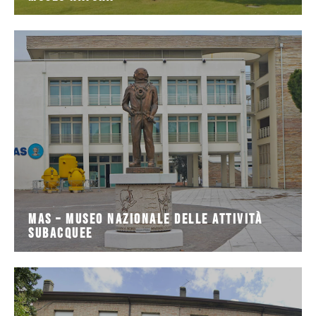
illustrano i vari aspetti dell’attività
stampe, diorama, attraverso pannelli esplicativi che
una variegata collezione di materiali, attrezzature,
Il Museo Nazionale delle Attività Subacquee propone
Subacquee
MAS – Museo Nazionale delle Attività
MAS – Museo Nazionale delle Attività
Subacquee
ricostruire la storia di gruppi umani locali dalla
Campiano permette attraverso le sue collezioni di