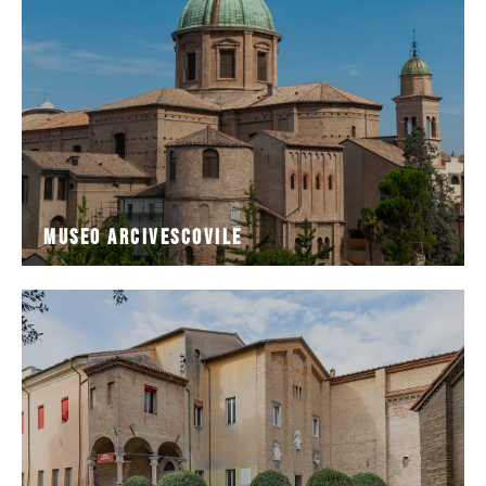
Palazzo dell'Arcivescovado di Ravenna, il Museo
Situato al primo e secondo piano dell'antico e vasto
Museo Arcivescovile
Museo Arcivescovile
archeologiche
Nazionale raccoglie importanti collezioni artistiche e
complesso monumentale di San Vitale, il Museo
Situato nei chiostri dell'ex monastero benedettino, nel
Museo Nazionale di Ravenna