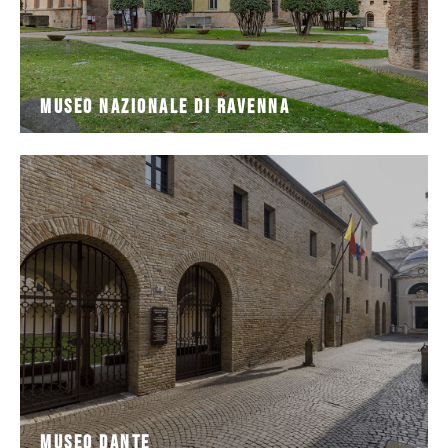
Museo Nazionale di Ravenna
soprattutto
mediante busti, dipinti, medaglie e icone ma
Museo Dantesco valorizza l'iconografia del Poeta
Situato a pochi passi dalla Tomba di Dante Alighieri, il
Museo Dante
Museo Dante