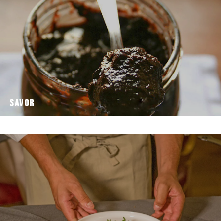
L’inverno è una stagione rigida, avara di frutta fresca, era il
Savor
Savor
argentea, molto
pezzatura, di varia forma e sfumature di colorazione
ritroviamo alcune varietà di pesci generalmente di piccola
All'interno della denominazione generica "Pesce Azzurro"
Saraghina