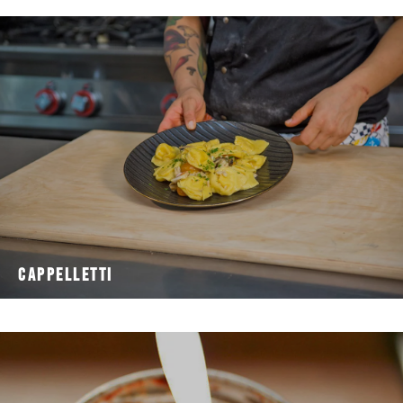
tagliata a quadrati, riempiti di formaggio
della cucina romagnola. Si tratta di una pasta all'uovo
I cappelletti, detti anche caplèt, sono un piatto tradizionale
Cappelletti
Cappelletti
conserve. Il SAVOR,
periodo in cui, nel mondo contadino, si dava fondo alle