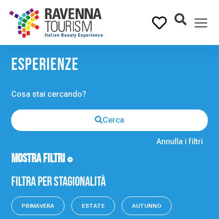
Esperienze
Cerca
Annulla i filtri
MOSTRA FILTRI
Filtra per stagionalità
PRIMAVERA
ESTATE
AUTUNNO