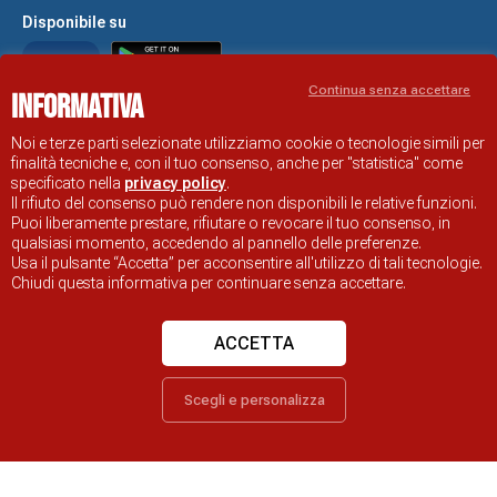
Disponibile su
Continua senza accettare
Informativa
Noi e terze parti selezionate utilizziamo cookie o tecnologie simili per
Informativa e Cookie policy
Note Legali
finalità tecniche e, con il tuo consenso, anche per "statistica" come
specificato nella
privacy policy
.
Dichiarazione di accessibilità
Obiettivi di accessibilità
Il rifiuto del consenso può rendere non disponibili le relative funzioni.
Problemi di accessibilità
Puoi liberamente prestare, rifiutare o revocare il tuo consenso, in
qualsiasi momento, accedendo al pannello delle preferenze.
SITO UFFICIALE DI INFORMAZIONE TURISTICA DI RAVENNA
Usa il pulsante “Accetta” per acconsentire all'utilizzo di tali tecnologie.
© COMUNE DI RAVENNA
Chiudi questa informativa per continuare senza accettare.
ACCETTA
Scegli e personalizza