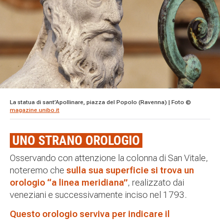
La statua di sant’Apollinare, piazza del Popolo (Ravenna) | Foto ©
magazine.unibo.it
UNO STRANO OROLOGIO
Osservando con attenzione la colonna di San Vitale,
noteremo che
sulla sua superficie si trova un
orologio “a linea meridiana”
, realizzato dai
veneziani e successivamente inciso nel 1793.
Questo orologio serviva per indicare il