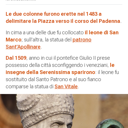
Le due colonne furono erette nel 1483 a
delimitare la Piazza verso il corso del Padenna
.
I
n cima a una delle due fu collocato
il leone di San
Marco
; sull’altra, la statua del
patrono
Sant’Apollinare
.
Dal 1509
, anno in cui il pontefice Giulio II prese
possesso della città sconfiggendo i veneziani,
le
insegne della Serenissima sparirono
: il leone fu
sostituito dal Santo Patrono e al suo fianco
comparse la statua di
San Vitale
.