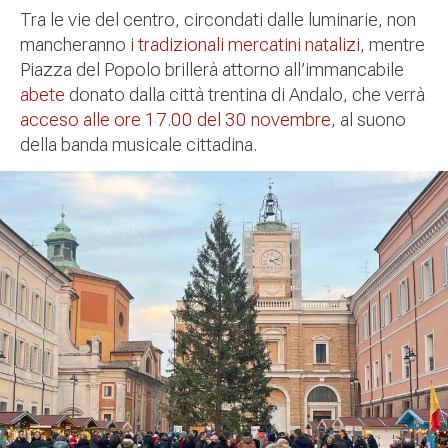
Tra le vie del centro, circondati dalle luminarie, non
mancheranno
i tradizionali mercatini natalizi
,
mentre
Piazza del Popolo brillerà attorno all’immancabile
abete
donato dalla città trentina di Andalo, che verrà
acceso alle ore 17.00 del 30 novembre
, al suono
della banda musicale cittadina.