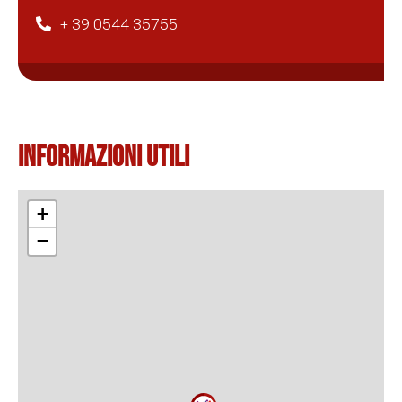
+ 39 0544 35755
Informazioni Utili
+
−