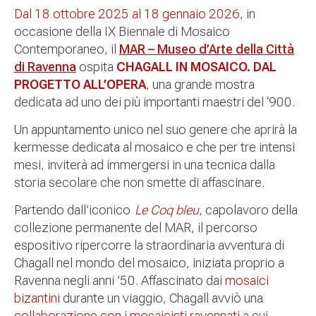
Dal 18 ottobre 2025 al 18 gennaio 2026
, in
occasione della IX Biennale di Mosaico
Contemporaneo, il
MAR – Museo d’Arte della Città
di Ravenna
ospita
CHAGALL IN MOSAICO. DAL
PROGETTO ALL’OPERA
, una grande mostra
dedicata ad uno dei più importanti maestri del ‘900.
Un appuntamento unico nel suo genere che aprirà la
kermesse dedicata al mosaico e che per tre intensi
mesi, inviterà ad immergersi in una tecnica dalla
storia secolare che non smette di affascinare.
Partendo dall’iconico
Le Coq bleu
, capolavoro della
collezione permanente del MAR, il percorso
espositivo ripercorre la straordinaria avventura di
Chagall nel mondo del mosaico, iniziata proprio a
Ravenna negli anni ’50. Affascinato dai
mosaici
bizantini
durante un viaggio, Chagall avviò una
collaborazione con i mosaicisti ravennati
a cui