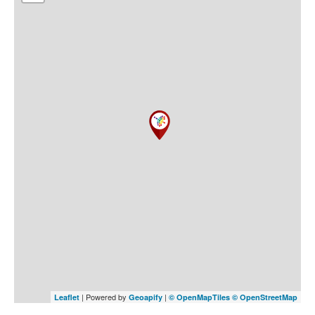
| Powered by
|
Leaflet
Geoapify
© OpenMapTiles
© OpenStreetMap