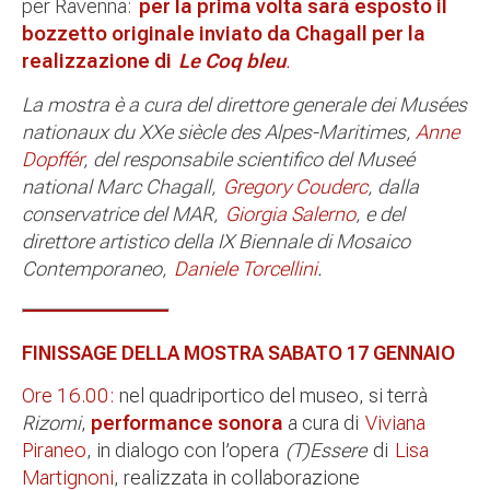
per Ravenna:
per la prima volta sarà esposto il
bozzetto originale inviato da Chagall per la
realizzazione di
Le Coq bleu
.
La mostra è a cura del direttore generale dei Musées
nationaux du XXe siècle des Alpes-Maritimes,
Anne
Dopffér
,
del responsabile scientifico del Museé
national Marc Chagall,
Gregory Couderc
, dalla
conservatrice del MAR,
Giorgia Salerno
, e del
direttore artistico della IX Biennale di Mosaico
Contemporaneo,
Daniele Torcellini
.
FINISSAGE DELLA MOSTRA SABATO 17 GENNAIO
Ore 16.00:
nel quadriportico del museo, si terrà
Rizomi
,
performance sonora
a cura di
Viviana
Piraneo
, in dialogo con l’opera
(T)Essere
di
Lisa
Martignoni
, realizzata in collaborazione