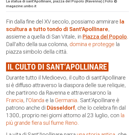
La statua di sant’Apollinare, piazza del Popolo (Ravenna) | Foto ©
magazine.unibo.it
Fin dalla fine del XV secolo, possiamo ammirare
la
scultura a tutto tondo di Sant’Apollinare
,
assieme a quella di San Vitale, in
Piazza del Popolo
.
Dall’alto della sua colonna,
domina e protegge
la
piazza simbolo della città.
IL CULTO DI SANT’APOLLINARE
Durante tutto il Medioevo,
il culto di sant’Apollinare
si è diffuso
attraverso la diaspora delle sue reliquie,
che partirono da Ravenna e attraversarono la
Francia
, l’
Olanda
e la
Germania
. Sant’Apollinare è
patrono anche di
Düsseldorf
,
che lo celebra fin dal
1300, proprio nei giorni attorno al 23 luglio, con
la
più grande fiera sul fiume Reno.
La vita di Sant’Apollinare narra
una storia antica,
che