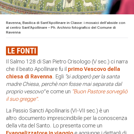
Ravenna, Basilica di Sant’Apollinare in Classe: i mosaici dell’abside con
al centro Sant’Apollinare – Ph. Archivio fotografico del Comune di
Ravenna
LE FONTI
Il Salmo 128 di San Pietro Crisologo (V sec.) ci narra
che il beato Apollinare fu il
primo Vescovo della
chiesa di Ravenna
. Egli
“si adoperò per la santa
madre Chiesa, perchè non fosse mai separata dal
proprio vescovo”
e come un
“Buon Pastore sorvegliò
il suo gregge”
.
La Passio Sancti Apollinaris
(VI-VII sec.) è un
altro
documento imprescindibile per la conoscenza
della vita del Santo. Lo presenta come un
Evangelizzatore in viaggio
e aggiunge i dettagli di