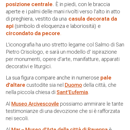
posizione centrale
.
È in piedi, con le braccia
aperte e i palmi delle mani rivolti verso l’alto in atto
di preghiera,
vestito da una
casula decorata da
api
(simbolo di eloquenza e laboriosità) e
circondato da pecore
.
L’iconografia ha uno stretto legame col Salmo di San
Pietro Crisologo, e sarà un modello d’ ispirazione
per monumenti, opere d’arte, manifatture, apparati
decorativi e liturgici.
La sua figura compare anche in numerose
pale
d’altare
custodite sia nel
Duomo
della città, che
nella piccola chiesa di
Sant’Eufemia
.
Al
Museo Arcivescovile
possiamo ammirare le tante
testimonianze di una devozione che si è rafforzata
nei secoli.
Al
Mar – Museo d’Arte della città di Ravenna
è