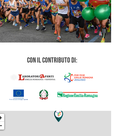
Con il contributo di:
+
−