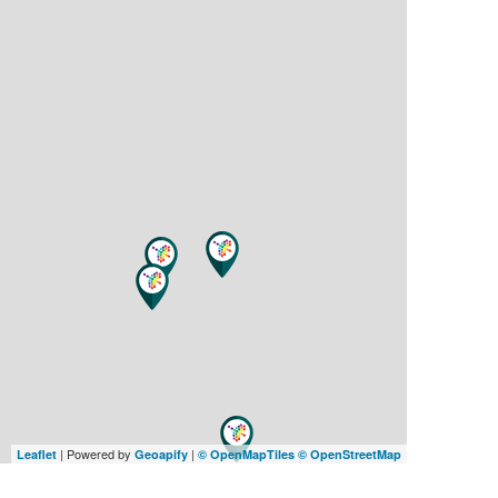
| Powered by
|
Leaflet
Geoapify
© OpenMapTiles
© OpenStreetMap