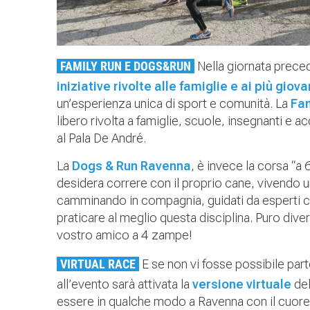
FAMILY RUN E DOGS&RUN
Nella giornata preced
iniziative rivolte alle famiglie e ai più giova
un’esperienza unica di sport e comunità. La
Fam
libero rivolta a famiglie, scuole, insegnanti e
al Pala De André.
La
Dogs & Run Ravenna
, è invece la corsa “a
desidera correre con il proprio cane, vivendo 
camminando in compagnia, guidati da esperti ch
praticare al meglio questa disciplina. Puro dive
vostro amico a 4 zampe!
VIRTUAL RACE
E se non vi fosse possibile part
all’evento sarà attivata la
versione virtuale
del
essere in qualche modo a Ravenna con il cuore 