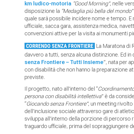
km ludico-motoria
“Good Morning”
, nelle ver
disposizione la
“Medaglia più bella del mondo”
quale sarà possibile incidere nome e tempo. E molt
ufficiale, sacca gara, assistenza medica, nave
convenzioni attive per la visita ai monumenti pi
CORRENDO SENZA FRONTIERE
La Maratona di R
davvero a tutti, senza alcuna distinzione. Ed in q
senza Frontiere – Tutti Insieme
”, nata per a
con disabilità che non hanno la preparazione atle
previste.
Il progetto, nato all’interno del “
Coordinamento p
persona con disabilità intellettiva
” è da conside
“
Giocando senza Frontiere”
, un meeting rivolto
dell’inclusione sociale attraverso gare di atletica
sviluppa all’interno della porzione di percorso ri
traguardo ufficiale, prima del sopraggiungere de