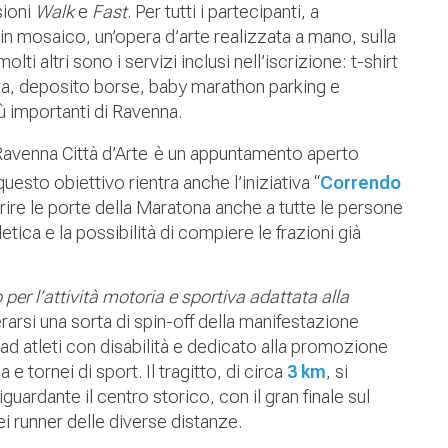
sioni
Walk
e
Fast
. Per tutti i partecipanti, a
in mosaico, un’opera d’arte realizzata a mano, sulla
i altri sono i servizi inclusi nell’iscrizione: t-shirt
tta, deposito borse, baby marathon parking e
ù importanti di Ravenna.
avenna Città d’Arte è un appuntamento aperto
uesto obiettivo rientra anche l’iniziativa “
Correndo
prire le porte della Maratona anche a tutte le persone
tica e la possibilità di compiere le frazioni già
er l’attività motoria e sportiva adattata alla
rarsi una sorta di spin-off della manifestazione
 ad atleti con disabilità e dedicato alla promozione
 e tornei di sport. Il tragitto, di circa
3 km
, si
guardante il centro storico, con il gran finale sul
i runner delle diverse distanze.