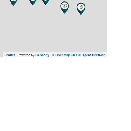
| Powered by
|
Leaflet
Geoapify
© OpenMapTiles
© OpenStreetMap