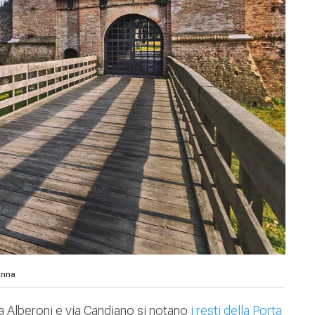
enna
via Alberoni e via Candiano si notano
i resti della Porta