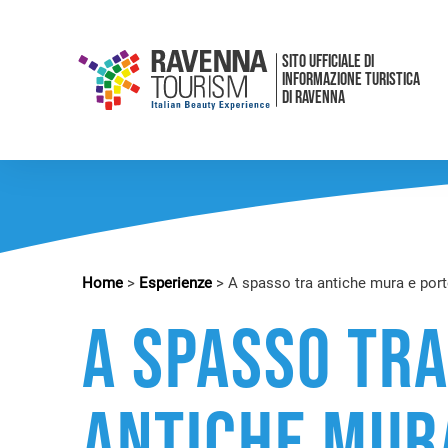
SITO UFFICIALE DI
INFORMAZIONE TURISTICA
DI RAVENNA
Home
>
Esperienze
>
A spasso tra antiche mura e por
A spasso tr
antiche mur