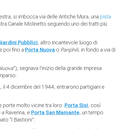
estra, si imbocca via delle Antiche Mura, una
pista
tra Canale Molinetto seguendo uno dei tratti più
Giardini Pubblici
, altro incantevole luogo di
 poi fino a
Porta Nuova
o
Panphili
, in fondo a via di
Nuova
”), segnava l’inizio della grande impresa
omparso.
, il 4 dicembre del 1944, entrarono partigiani e
e porte molto vicine tra loro:
Porta Sisi
, così
e a Ravenna, e
Porta San Mamante
, un tempo
to “I Bastioni”.