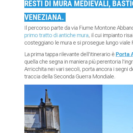
RESTI DI MURA MEDIEVALI, BAST
VENEZIANA.
Il percorso parte da via Fiume Montone Abband
primo tratto di antiche mura
, il cui impianto ri
costeggiano le mura e si prosegue lungo viale 
La prima tappa rilevante dell’itinerario è
Porta 
quella che segna in maniera più perentoria l’ing
Arricchita nei vari secoli, porta ancora i segn
traccia della Seconda Guerra Mondiale.