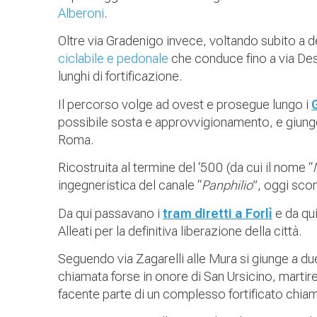
Alberoni
.
Oltre via Gradenigo invece, voltando subito a d
ciclabile e pedonale
che conduce fino a via Des
lunghi di fortificazione.
Il percorso volge ad ovest e prosegue lungo i
possibile sosta e approvvigionamento, e giunge
Roma.
Ricostruita al termine del ‘500 (da cui il nome “
ingegneristica del canale “
Panphilio
”, oggi sc
Da qui passavano i
tram diretti a Forlì
e da qui
Alleati per la definitiva liberazione della città.
Seguendo via Zagarelli alle Mura si giunge a du
chiamata forse in onore di San Ursicino, martir
facente parte di un complesso fortificato chiama