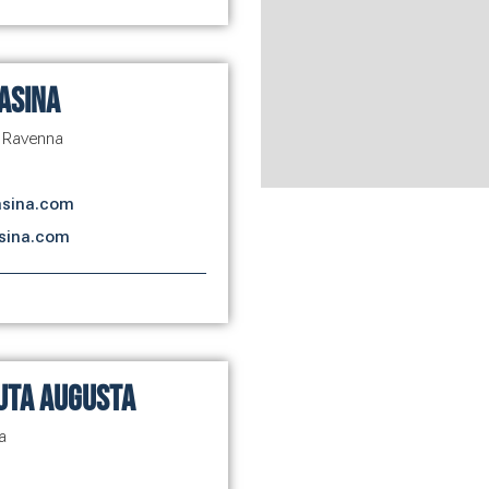
asina
- Ravenna
asina.com
sina.com
uta Augusta
a