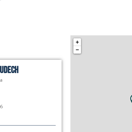
+
−
Pudech
na
86