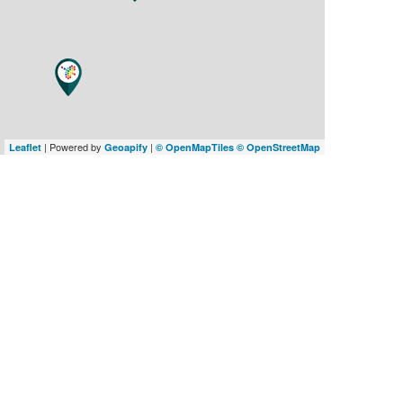
| Powered by
|
Leaflet
Geoapify
© OpenMapTiles
© OpenStreetMap