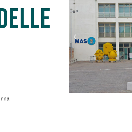
delle
enna