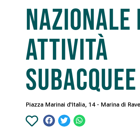
Nazionale 
Attività
Subacquee
Piazza Marinai d'Italia, 14 - Marina di Rav