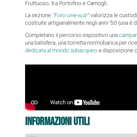
Fruttuoso, tra Portofino e Camogli.
La sezione
“Foto cine-sub”
valorizza le custod
costruite artigianalmente negli anni ’50 (una è 
Completano il percorso espositivo una
campana
una batisfera, una torretta normobarica per ric
dedicata al mondo subacqueo
a disposizione di
informazioni utili