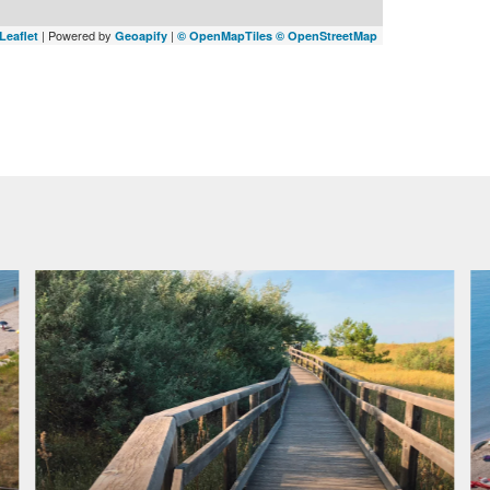
| Powered by
|
Leaflet
Geoapify
© OpenMapTiles
© OpenStreetMap