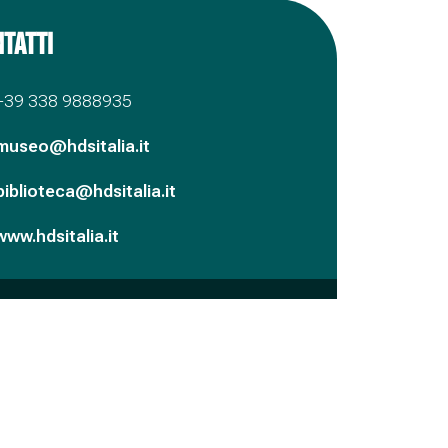
TATTI
+39 338 9888935
museo@hdsitalia.it
biblioteca@hdsitalia.it
www.hdsitalia.it