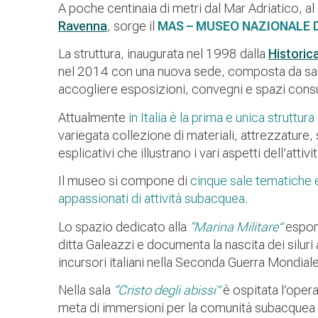
A poche centinaia di metri dal Mar Adriatico, al 
Ravenna
, sorge il
MAS – MUSEO NAZIONALE 
La struttura, inaugurata nel 1998 dalla
Historic
nel 2014 con una nuova sede, composta da sale
accogliere esposizioni, convegni e spazi consu
Attualmente
in Italia è la prima e unica struttur
variegata collezione di materiali, attrezzature,
esplicativi che illustrano i vari aspetti dell’atti
Il museo si compone di
cinque sale tematiche
appassionati di attività subacquea
.
Lo spazio dedicato alla
“Marina Militare”
espon
ditta Galeazzi e documenta la nascita dei siluri 
incursori italiani nella Seconda Guerra Mondiale
Nella sala
“C
risto degli abissi”
è ospitata l’opera
meta di immersioni per la comunità subacquea m