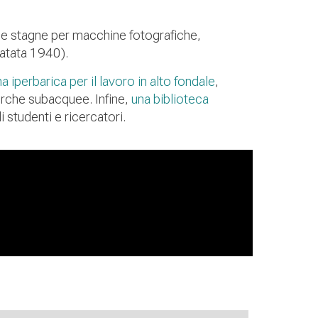
ie stagne per macchine fotografiche,
datata 1940).
 iperbarica per il lavoro in alto fondale
,
erche subacquee. Infine,
una biblioteca
 studenti e ricercatori.