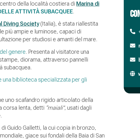
centro della località costiera di
Marina di
DELLE ATTIVITÀ SUBACQUEE
.
CON
al Diving Society
(Italia), è stata riallestita
 più ampie e luminose, capaci di
ltazione per studiosi e amanti del mare.
a del genere
. Presenta al visitatore una
 stampe, diorama, attraverso pannelli
vità subacquea.
e una biblioteca specializzata per gli
e uno scafandro rigido articolato della
a corsa lenta, detti
“maiali”
, usati dagli
.
 di Guido Galletti, la cui copia in bronzo,
ondiale, giace sui fondali della Baia di San