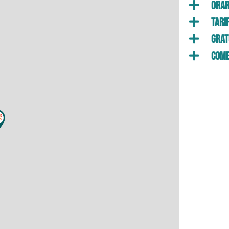
Orar
Tari
Grat
Come