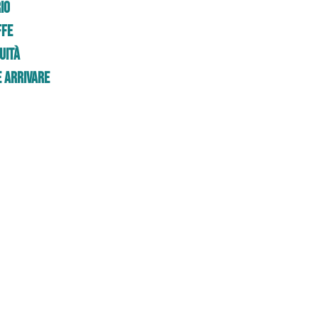
io
ffe
uità
 Arrivare