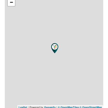
−
| Powered by
|
Leaflet
Geoapify
© OpenMapTiles
© OpenStreetMap