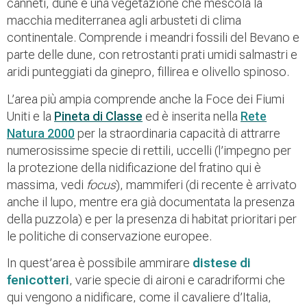
canneti, dune e una vegetazione che mescola la
macchia mediterranea agli arbusteti di clima
continentale. Comprende i meandri fossili del Bevano e
parte delle dune, con retrostanti prati umidi salmastri e
aridi punteggiati da ginepro, fillirea e olivello spinoso.
L’area più ampia comprende anche la Foce dei Fiumi
Uniti e la
Pineta di Classe
ed è inserita nella
Rete
Natura 2000
per la straordinaria capacità di attrarre
numerosissime specie di rettili, uccelli (l’impegno per
la protezione della nidificazione del fratino qui è
massima, vedi
focus
), mammiferi (di recente è arrivato
anche il lupo, mentre era già documentata la presenza
della puzzola) e per la presenza di habitat prioritari per
le politiche di conservazione europee.
In quest’area è possibile ammirare
distese di
fenicotteri
, varie specie di aironi e caradriformi che
qui vengono a nidificare, come il cavaliere d’Italia,