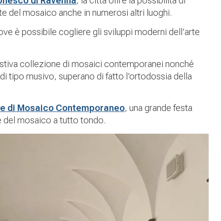
 Unesco di Ravenna
, la città offre la possibilità di
rte del mosaico anche in numerosi altri luoghi.
ove è possibile cogliere gli sviluppi moderni dell’arte
gestiva collezione di mosaici contemporanei nonché
di tipo musivo, superano di fatto l’ortodossia della
le di Mosaico Contemporaneo
, una grande festa
te del mosaico a tutto tondo.