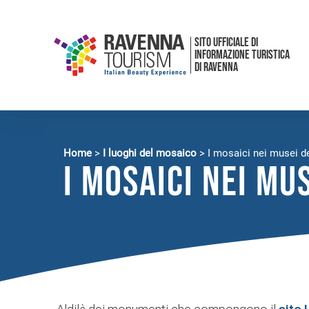
SITO UFFICIALE DI
INFORMAZIONE TURISTICA
DI RAVENNA
Home
>
I luoghi del mosaico
>
I mosaici nei musei de
I mosaici nei mu