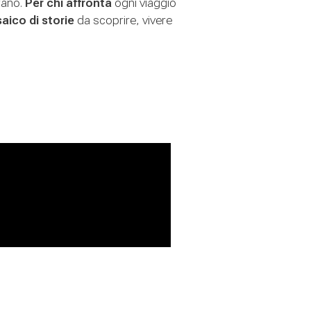
tano.
Per chi affronta
ogni viaggio
aico di storie
da scoprire, vivere