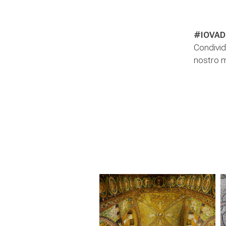
#IOVAD
Condivid
nostro m
#iovadoaravenna