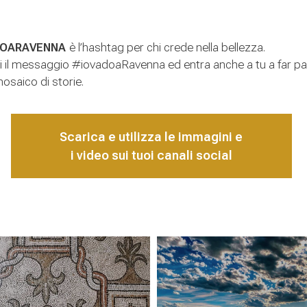
OARAVENNA
è l’hashtag per chi crede nella bellezza.
i il messaggio #iovadoaRavenna ed entra anche a tu a far pa
osaico di storie.
Scarica e utilizza le immagini e
i video sui tuoi canali social
#iovadoaravenna
#iovadoaravenna