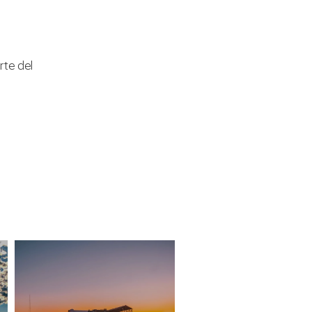
rte del
#iovadoaravenna