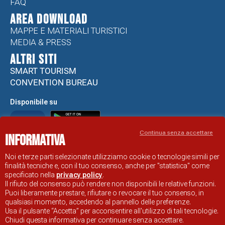
FAQ
Area Download
MAPPE E MATERIALI TURISTICI
MEDIA & PRESS
ALTRI SITI
SMART TOURISM
CONVENTION BUREAU
Disponibile su
Continua senza accettare
Informativa
Noi e terze parti selezionate utilizziamo cookie o tecnologie simili per
Informativa e Cookie policy
Note Legali
finalità tecniche e, con il tuo consenso, anche per "statistica" come
specificato nella
privacy policy
.
Dichiarazione di accessibilità
Obiettivi di accessibilità
Il rifiuto del consenso può rendere non disponibili le relative funzioni.
Problemi di accessibilità
Puoi liberamente prestare, rifiutare o revocare il tuo consenso, in
qualsiasi momento, accedendo al pannello delle preferenze.
SITO UFFICIALE DI INFORMAZIONE TURISTICA DI RAVENNA
Usa il pulsante “Accetta” per acconsentire all'utilizzo di tali tecnologie.
© COMUNE DI RAVENNA
Chiudi questa informativa per continuare senza accettare.