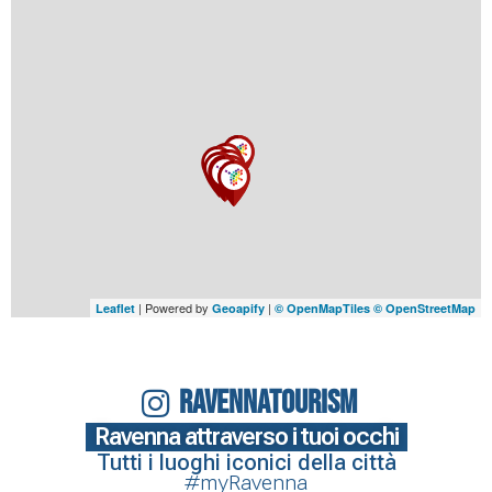
| Powered by
|
Leaflet
Geoapify
© OpenMapTiles
© OpenStreetMap
RAVENNATOURISM
Ravenna attraverso i tuoi occhi
Tutti i luoghi iconici della città
#myRavenna