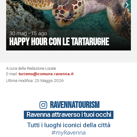
30 mag - 15 ago
Happy Hour con le tartarughe
A cura della Redazione Locale
E-mail:
turismo@comune.ravenna.it
Ultima modifica: 25 Maggio 2026
RAVENNATOURISM
Ravenna attraverso i tuoi occhi
Tutti i luoghi iconici della città
#myRavenna