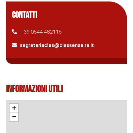
CONTATTI
+ 39 0544 482116
segreteriaclas@classense.ra.it
Informazioni Utili
+
−