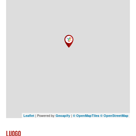
| Powered by
|
Leaflet
Geoapify
© OpenMapTiles
© OpenStreetMap
Luogo