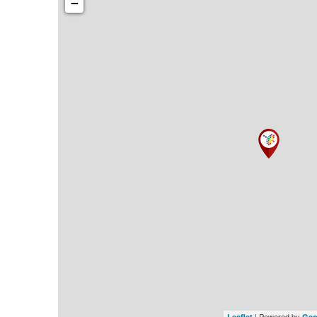
−
| Powered by
Leaflet
Geo