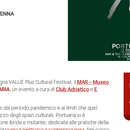
VENNA
egna VALUE Plus Cultural Festival, il
MAR – Museo
ARIA
, un evento a cura di
Club Adriatico
e
E
 dal periodo pandemico e ai limiti che quel
zzo degli spazi culturali, Portuaria si è
e ibrida e mutante, dedicata alle pratiche della
lla
ricerca elettronica contemporanea
. Nel corso