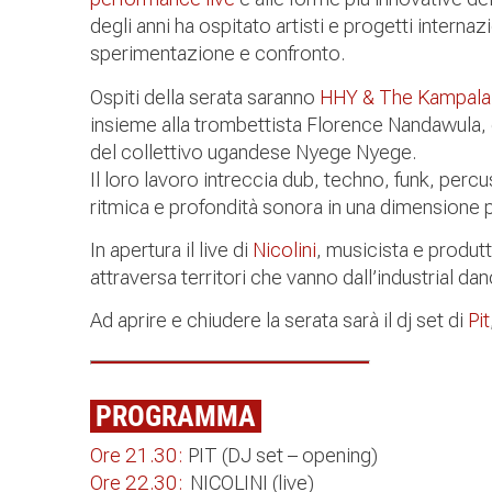
degli anni ha ospitato artisti e progetti intern
sperimentazione e confronto.
Ospiti della serata saranno
HHY & The Kampala 
insieme alla trombettista Florence Nandawula, c
del collettivo ugandese Nyege Nyege.
Il loro lavoro intreccia dub, techno, funk, percus
ritmica e profondità sonora in una dimensione 
In apertura il live di
Nicolini
, musicista e produt
attraversa territori che vanno dall’industrial da
Ad aprire e chiudere la serata sarà il dj set di
Pit
PROGRAMMA
Ore 21.30:
PIT (DJ set – opening)
Ore 22.30:
NICOLINI (live)