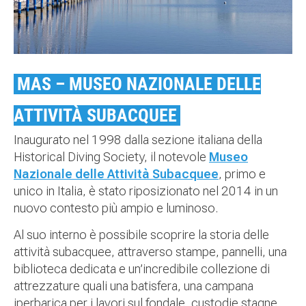
MAS – MUSEO NAZIONALE DELLE
ATTIVITÀ SUBACQUEE
Inaugurato nel 1998 dalla sezione italiana della
Historical Diving Society, il notevole
Museo
Nazionale delle Attività Subacquee
, primo e
unico in Italia, è stato riposizionato nel 2014 in un
nuovo contesto più ampio e luminoso.
Al suo interno è possibile scoprire la storia delle
attività subacquee, attraverso stampe, pannelli, una
biblioteca dedicata e un’incredibile collezione di
attrezzature quali una batisfera, una campana
iperbarica per i lavori sul fondale, custodie stagne