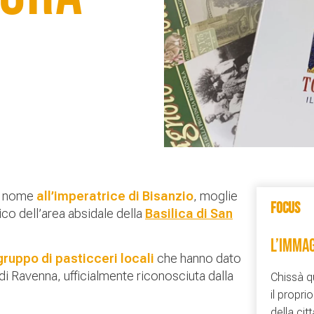
uo nome
all’imperatrice di Bisanzio
, moglie
FOCUS
co dell’area absidale della
Basilica di San
L’IMMAG
gruppo di pasticceri locali
che hanno dato
 di Ravenna, ufficialmente riconosciuta dalla
Chissà q
il propri
della citt