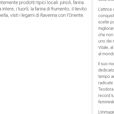
emente prodotti tipici locali: pinoli, farina
ntere, i tuorli, la farina di frumento, il lievito
L’attric
lla, visti i legami di Ravenna con l’Oriente.
conquist
scelte po
migliora
che non 
uno dei 
Vitale, a
al mond
Il suo no
dedicato,
tempo an
radicate 
Teodora c
record tu
femminil
L’immagi