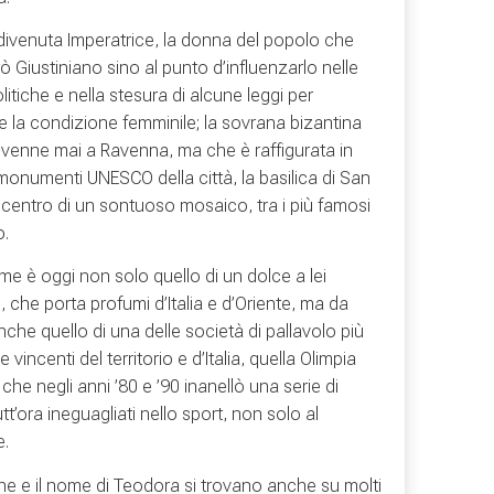
e divenuta Imperatrice, la donna del popolo che
ò Giustiniano sino al punto d’influenzarlo nelle
litiche e nella stesura di alcune leggi per
re la condizione femminile; la sovrana bizantina
venne mai a Ravenna, ma che è raffigurata in
monumenti UNESCO della città, la basilica di San
l centro di un sontuoso mosaico, tra i più famosi
o.
me è oggi non solo quello di un dolce a lei
 che porta profumi d’Italia e d’Oriente, ma da
che quello di una delle società di pallavolo più
e vincenti del territorio e d’Italia, quella Olimpia
he negli anni ’80 e ’90 inanellò una serie di
tt’ora ineguagliati nello sport, non solo al
e.
ne e il nome di Teodora si trovano anche su molti