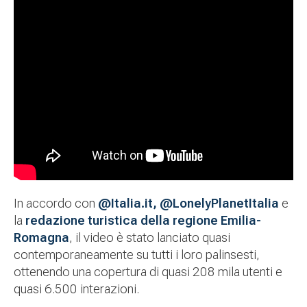
In accordo con
@Italia.it,
@LonelyPlanetItalia
e
la
redazione turistica della regione Emilia-
Romagna
, il video è stato lanciato quasi
contemporaneamente su tutti i loro palinsesti,
ottenendo una copertura di quasi 208 mila utenti e
quasi 6.500 interazioni.