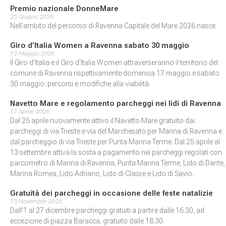
Premio nazionale DonneMare
25 Giugno 2026
Nell’ambito del percorso di Ravenna Capitale del Mare 2026 nasce
Giro d’Italia Women a Ravenna sabato 30 maggio
12 Maggio 2026
Il Giro d’Italia e il Giro d’Italia Women attraverseranno il territorio del
comune di Ravenna rispettivamente domenica 17 maggio e sabato
30 maggio: percorsi e modifiche alla viabilità.
Navetto Mare e regolamento parcheggi nei lidi di Ravenna
17 Aprile 2026
Dal 25 aprile nuovamente attivo il Navetto Mare gratuito dai
parcheggi di via Trieste e via del Marchesato per Marina di Ravenna e
dal parcheggio di via Trieste per Punta Marina Terme. Dal 25 aprile al
13 settembre attiva la sosta a pagamento nei parcheggi regolati con
parcometro di Marina di Ravenna, Punta Marina Terme, Lido di Dante,
Marina Romea, Lido Adriano, Lido di Classe e Lido di Savio.
Gratuità dei parcheggi in occasione delle feste natalizie
10 Novembre 2025
Dall’1 al 27 dicembre parcheggi gratuiti a partire dalle 16.30, ad
eccezione di piazza Baracca, gratuito dalle 18.30.