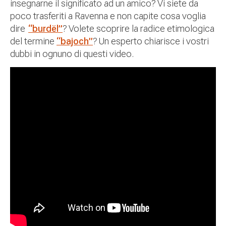
insegnarne il significato ad un amico? Vi siete da
poco trasferiti a Ravenna e non capite cosa voglia
dire
“burdël”
? Volete scoprire la radice etimologica
del termine
“bajoch”
? Un esperto chiarisce i vostri
dubbi in ognuno di questi video.