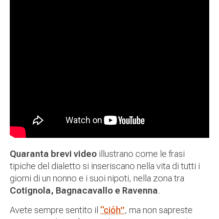
Quaranta brevi video
illustrano come le frasi
tipiche del dialetto si inseriscano nella vita di tutti i
giorni di un nonno e i suoi nipoti, nella zona tra
Cotignola, Bagnacavallo e Ravenna
.
Avete sempre sentito il
“cióh”
, ma non sapreste