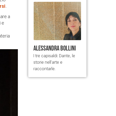
rsi
.
nare a
i e
teria
Alessandra Bollini
I tre capisaldi: Dante, le
storie nell'arte e
raccontarle.