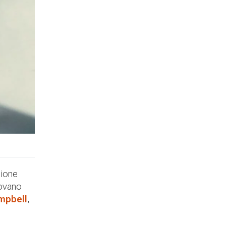
sione
rovano
mpbell
,