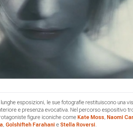
unghe esposizioni, le sue fotografie restituiscono una vi
a interiore e presenza evocativa. Nel percorso espositivo t
 protagoniste figure iconiche come
Kate Moss
,
Naomi Ca
na
,
Golshifteh Farahani
e
Stella Roversi
.