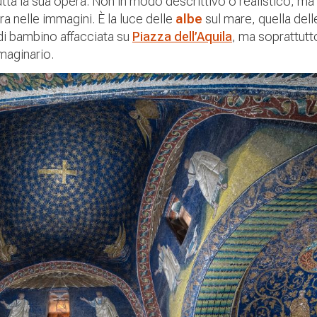
tta la sua opera. Non in modo descrittivo o realistico, ma
ra nelle immagini. È la luce delle
albe
sul mare, quella del
di bambino affacciata su
Piazza dell’Aquila
, ma soprattutto
mmaginario.