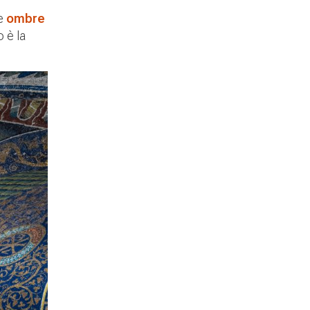
le
ombre
 è la