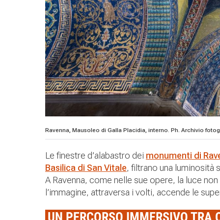
Ravenna, Mausoleo di Galla Placidia, interno. Ph. Archivio fot
Le finestre d’alabastro dei
monumenti di Rav
Basilica di San Vitale
, filtrano una luminosità
A Ravenna, come nelle sue opere, la luce non si
l’immagine, attraversa i volti, accende le super
UN PERCORSO IMMERSIVO TRA 