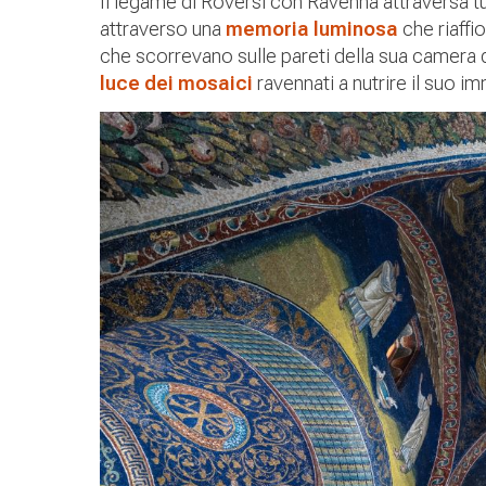
Il legame di Roversi con Ravenna attraversa tu
attraverso una
memoria luminosa
che riaffio
che scorrevano sulle pareti della sua camera 
luce dei mosaici
ravennati a nutrire il suo i