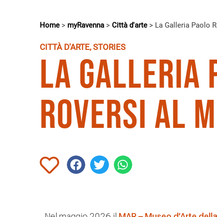
Home
>
myRavenna
>
Città d'arte
>
La Galleria Paolo 
CITTÀ D'ARTE
,
STORIES
La Galleria 
Roversi al 
Nel maggio 2026 il
MAR – Museo d’Arte della