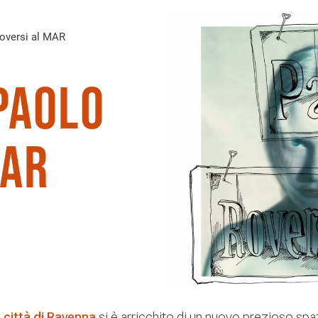
Roversi al MAR
Paolo
MAR
 città di Ravenna
si è arricchito di un nuovo prezioso spa