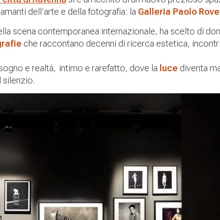
manti dell’arte e della fotografia: la
Galleria Paolo Rove
 della scena contemporanea internazionale, ha scelto di do
rafie
che raccontano decenni di ricerca estetica, incontr
gno e realtà, intimo e rarefatto, dove la
luce
diventa ma
 silenzio.