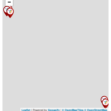
−
| Powered by
|
Leaflet
Geoapify
© OpenMapTiles
© OpenStreetMap