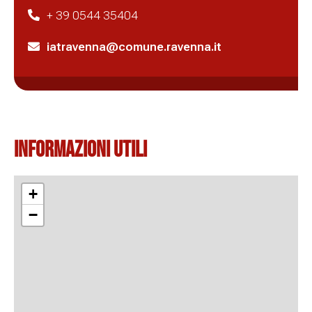
+ 39 0544 35404
iatravenna@comune.ravenna.it
Informazioni Utili
+
−