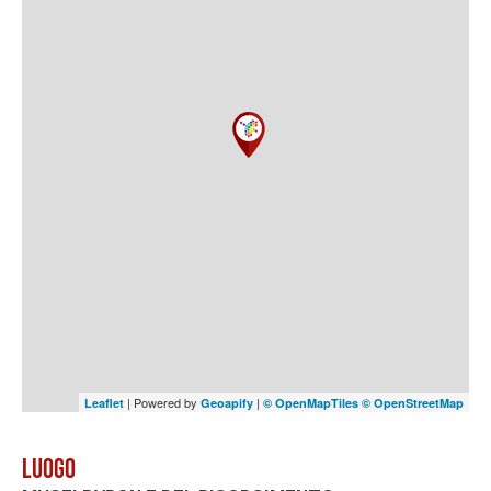
| Powered by
|
Leaflet
Geoapify
© OpenMapTiles
© OpenStreetMap
Luogo