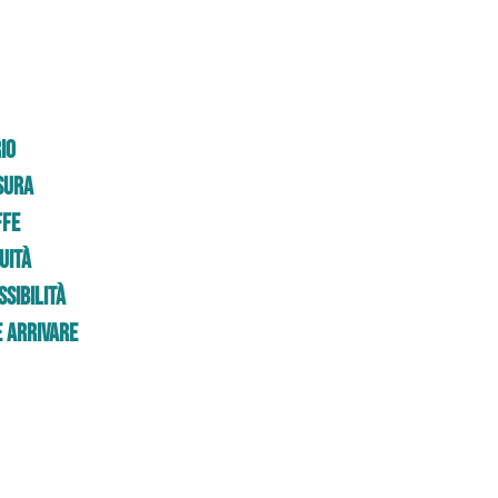
io
sura
ffe
uità
sibilità
 Arrivare