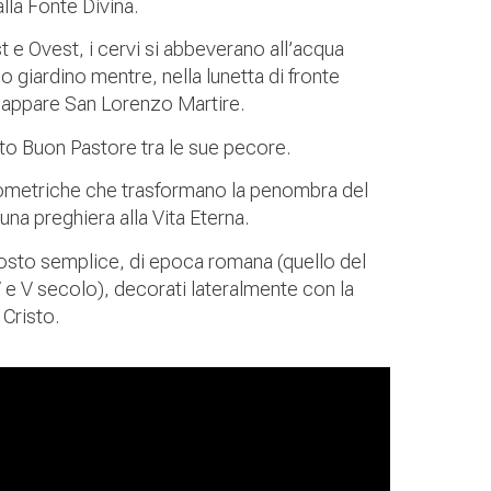
lla Fonte Divina.
t e Ovest, i cervi si abbeverano all’acqua
 giardino mentre, nella lunetta di fronte
, appare San Lorenzo Martire.
isto Buon Pastore tra le sue pecore.
geometriche che trasformano la penombra del
 una preghiera alla Vita Eterna.
ttosto semplice, di epoca romana (quello del
V e V secolo), decorati lateralmente con la
 Cristo.