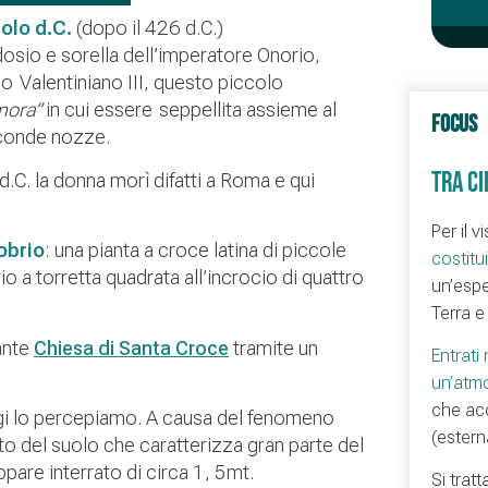
olo d.C.
(dopo il 426 d.C.)
odosio e sorella dell’imperatore Onorio,
o Valentiniano III, questo piccolo
mora”
in cui essere seppellita assieme al
FOCUS
seconde nozze.
TRA CI
d.C. la donna morì difatti a Roma e qui
Per il v
obrio
: una pianta a croce latina di piccole
costitu
 a torretta quadrata all’incrocio di quattro
un’espe
Terra e 
ante
Chiesa di Santa Croce
tramite un
Entrati
un’atm
che acc
gi lo percepiamo. A causa del fenomeno
(estern
o del suolo che caratterizza gran parte del
ppare interrato di circa 1, 5mt.
Si trat