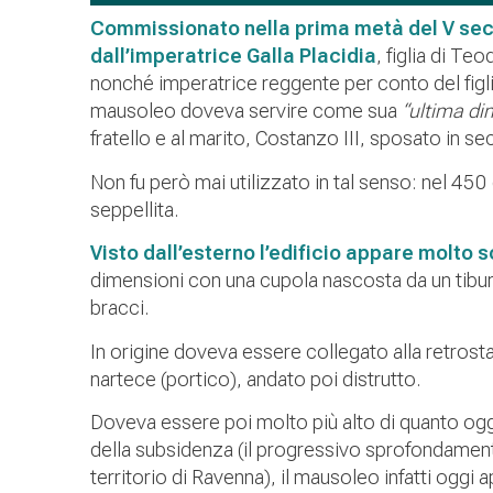
Commissionato nella prima metà del V sec
dall’imperatrice Galla Placidia
, figlia di Te
nonché imperatrice reggente per conto del figli
mausoleo doveva servire come sua
“ultima di
fratello e al marito, Costanzo III, sposato in 
Non fu però mai utilizzato in tal senso: nel 450 
seppellita.
Visto dall’esterno l’edificio appare molto s
dimensioni con una cupola nascosta da un tiburio
bracci.
In origine doveva essere collegato alla retrost
nartece (portico), andato poi distrutto.
Doveva essere poi molto più alto di quanto og
della subsidenza (il progressivo sprofondament
territorio di Ravenna), il mausoleo infatti oggi a