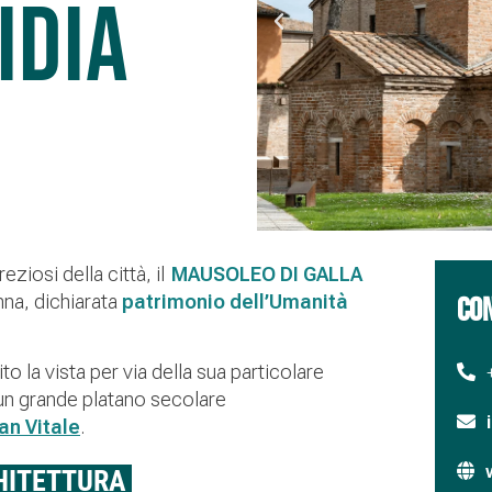
idia
ziosi della città, il
MAUSOLEO DI GALLA
enna, dichiarata
patrimonio dell’Umanità
CON
 la vista per via della sua particolare
i un grande platano secolare
an Vitale
.
HITETTURA