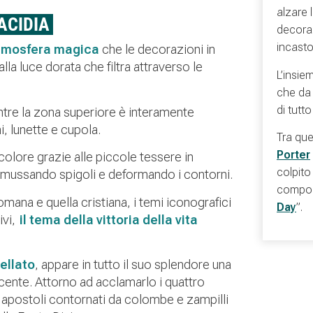
alzare 
ACIDIA
decoraz
incasto
l’atmosfera magica
che le decorazioni in
la luce dorata che filtra attraverso le
L’insie
che da 
di tutt
mentre la zona superiore è interamente
, lunette e cupola.
Tra que
Porter
 colore grazie alle piccole tessere in
colpito
mussando spigoli e deformando i contorni.
compor
romana e quella cristiana, i temi iconografici
Day
”.
ivi,
il tema della vittoria della vita
ellato
, appare in tutto il suo splendore una
cente. Attorno ad acclamarlo i quattro
li apostoli contornati da colombe e zampilli