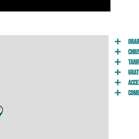
Orar
Chiu
Tari
Grat
Acces
Come