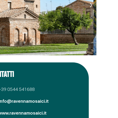
TATTI
+39 0544 541688
info@ravennamosaici.it
www.ravennamosaici.it