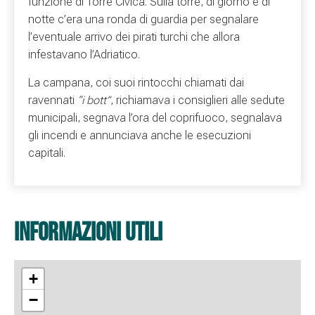
funzione di Torre Civica. Sulla torre, di giorno e di
notte c’era una ronda di guardia per segnalare
l’eventuale arrivo dei pirati turchi che allora
infestavano l’Adriatico.
La campana, coi suoi rintocchi chiamati dai
ravennati
“i bott”
, richiamava i consiglieri alle sedute
municipali, segnava l’ora del coprifuoco, segnalava
gli incendi e annunciava anche le esecuzioni
capitali.
informazioni utili
+
−