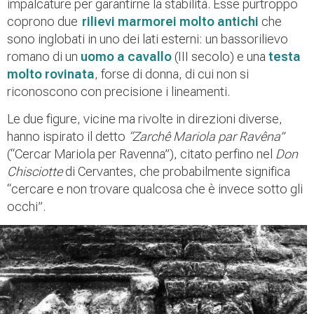
impalcature per garantirne la stabilità. Esse purtroppo
coprono due
rilievi marmorei molto antichi
che
sono inglobati in uno dei lati esterni: un bassorilievo
romano di un
uomo a cavallo
(III secolo)
e
una
testa
molto rovinata
, forse di donna, di cui non si
riconoscono con precisione i lineamenti.
Le due figure, vicine ma rivolte in direzioni diverse,
hanno ispirato il detto
“Zarchê Mariola par Ravêna”
(“Cercar Mariola per Ravenna”), citato perfino nel
Don
Chisciotte
di Cervantes, che probabilmente significa
“cercare e non trovare qualcosa che è invece sotto gli
occhi”.