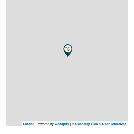
| Powered by
|
Leaflet
Geoapify
© OpenMapTiles
© OpenStreetMap