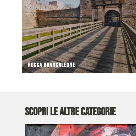
La Rocca Brancaleone fu costruita dai veneziani a
Rocca Brancaleone
Rocca Brancaleone
Scopri le altre categorie