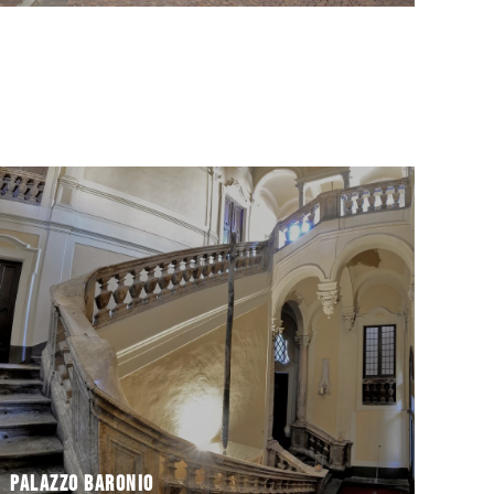
di Ravenna.
è uno degli edifici più imponenti del centro storico
volontà della famiglia Guiccioli, PALAZZO BARONIO
Costruito nel 1744 da Domenico Barbiani per
Palazzo Baronio
Palazzo Baronio