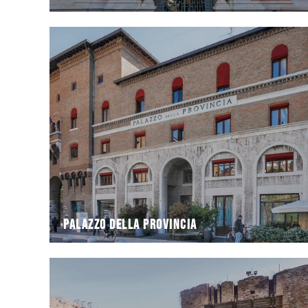
cambiamenti
pubblici più imponenti di Ravenna, frutto di secoli di
PALAZZO DELLA PROVINCIA è uno dei complessi
Affacciato sulla cosiddetta Zona del Silenzio, il
Palazzo della Provincia
Palazzo della Provincia
della città
partire dal 1457 allo scopo di rafforzare le difese