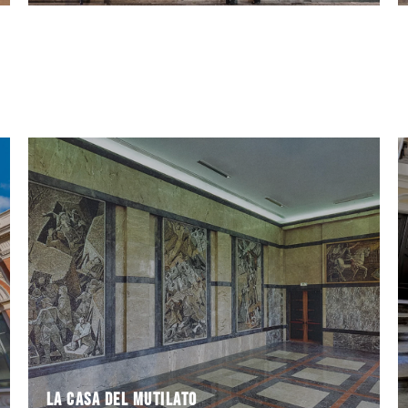
urbano.
fascista un profondo rinnovamento del centro
Ravenna avviava sotto la spinta del governo
Durante gli anni ’20 del secolo scorso la città di
La Casa del Mutilato
La Casa del Mutilato