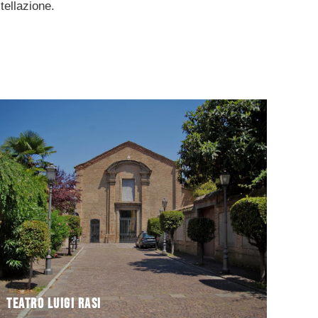
tellazione.
XIII secolo. A partire dal 1892 fu usato come teatro,
costruita con l’attiguo monastero verso la metà del
L’edificio occupa l’ex-Chiesa di Santa Chiara,
Teatro Luigi Rasi
Teatro Luigi Rasi