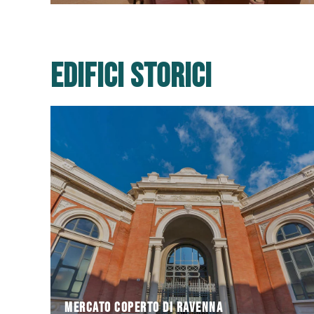
Edifici storici
un enorme spazio commerciale in cui è possibile
sorge il moderno MERCATO COPERTO DI RAVENNA,
A poche decine di metri da Piazza del Popolo,
Mercato Coperto di Ravenna
Mercato Coperto di Ravenna