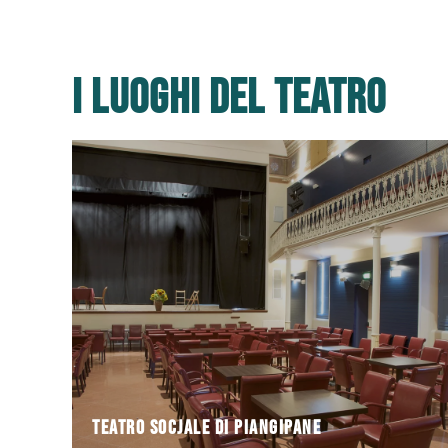
I luoghi del teatro
teatro. Inizialmente
Piangipane compra un terreno per costruirci un
1911 quando la Cooperativa Agricola Braccianti
La storia del Teatro Socjale inizia il 7 settembre
Teatro Socjale di Piangipane
Teatro Socjale di Piangipane