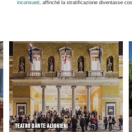
inconsueti
, affinché la stratificazione diventasse cos
Attualmente il
sostituzione del vecchio teatro il "Comunicativo".
Giambattista Meduna a metà del XIX secolo a
La struttura fu costruita dai fratelli Tommaso e
Teatro Dante Alighieri
Teatro Dante Alighieri