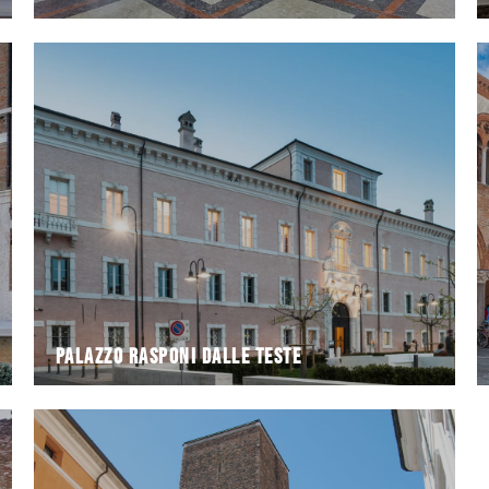
Palazzo Rasponi dalle Teste
Palazzo Rasponi dalle Teste
Palazzo Rasponi dalle Teste
che in questa zona tenevano le loro
detta inizialmente "dei beccai", per via dei macellai