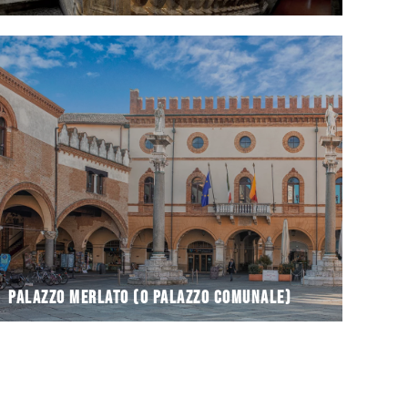
comunicanti
costituito da due edifici ad angolo, contigui e
centrale Piazza del Popolo. L'attuale complesso è
Il Palazzo Comunale di Ravenna si affaccia sulla
Palazzo Merlato (o Palazzo Comunale)
Palazzo Merlato (o Palazzo Comunale)