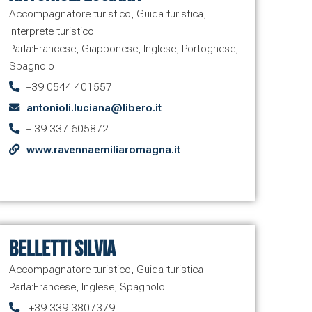
Accompagnatore turistico
,
Guida turistica
,
Interprete turistico
Parla:
Francese
,
Giapponese
,
Inglese
,
Portoghese
,
Spagnolo
+39 0544 401557
antonioli.luciana@libero.it
+ 39 337 605872
www.ravennaemiliaromagna.it
Belletti Silvia
Accompagnatore turistico
,
Guida turistica
Parla:
Francese
,
Inglese
,
Spagnolo
+39 339 3807379