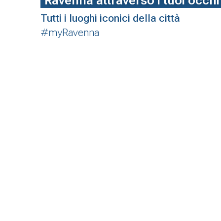
Ravenna attraverso i tuoi occhi
Tutti i luoghi iconici della città
#myRavenna