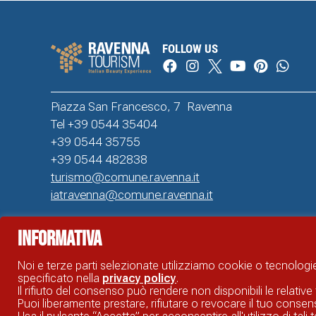
FOLLOW US
Piazza San Francesco, 7 Ravenna
Tel +39 0544 35404
+39 0544 35755
+39 0544 482838
turismo@comune.ravenna.it
iatravenna@comune.ravenna.it
Informativa
SITO UFFICIALE DI INFORMAZIONE TURISTICA DI RAVENNA © COMUNE DI RAVENNA
Noi e terze parti selezionate utilizziamo cookie o tecnologie
specificato nella
privacy policy
.
Il rifiuto del consenso può rendere non disponibili le relative 
Puoi liberamente prestare, rifiutare o revocare il tuo cons