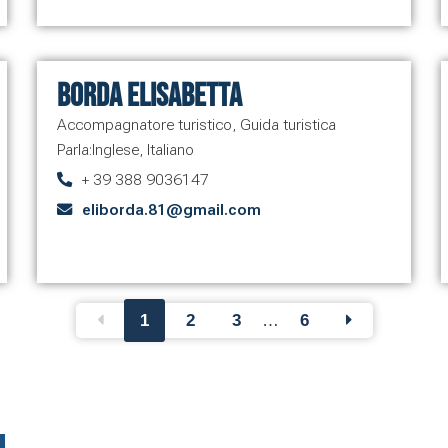
Borda Elisabetta
Accompagnatore turistico
,
Guida turistica
Parla:
Inglese
,
Italiano
+ 39 388 9036147
eliborda.81@gmail.com
1
2
3
…
6