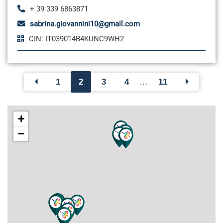
+ 39 339 6863871
sabrina.giovannini10@gmail.com
CIN: IT039014B4KUNC9WH2
1
2
3
4
…
11
+
−