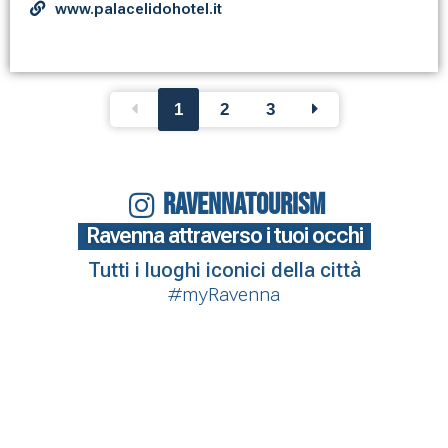
www.palacelidohotel.it
1
2
3
RAVENNATOURISM
Ravenna attraverso i tuoi occhi
Tutti i luoghi iconici della città
#myRavenna