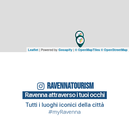
| Powered by
|
Leaflet
Geoapify
© OpenMapTiles
© OpenStreetMap
RAVENNATOURISM
Ravenna attraverso i tuoi occhi
Tutti i luoghi iconici della città
#myRavenna