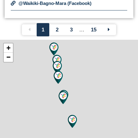
@Waikiki-Bagno-Mara (Facebook)
1
2
3
…
15
+
−