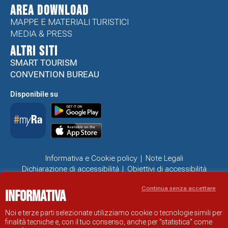
Area Download
MAPPE E MATERIALI TURISTICI
MEDIA & PRESS
ALTRI SITI
SMART TOURISM
CONVENTION BUREAU
Disponibile su
Informativa e Cookie policy
Note Legali
Dichiarazione di accessibilità
Obiettivi di accessibilità
Problemi di accessibilità
Continua senza accettare
Informativa
SITO UFFICIALE DI INFORMAZIONE TURISTICA DI RAVENNA
© COMUNE DI RAVENNA
Noi e terze parti selezionate utilizziamo cookie o tecnologie simili per
finalità tecniche e, con il tuo consenso, anche per "statistica" come