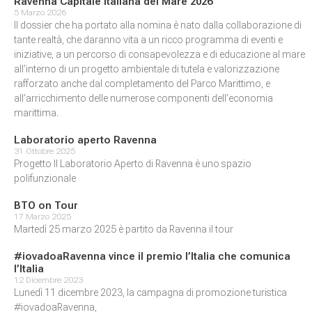
Ravenna Capitale Italiana del Mare 2026
5 Marzo 2026
Il dossier che ha portato alla nomina è nato dalla collaborazione di
tante realtà, che daranno vita a un ricco programma di eventi e
iniziative, a un percorso di consapevolezza e di educazione al mare
all’interno di un progetto ambientale di tutela e valorizzazione
rafforzato anche dal completamento del Parco Marittimo, e
all’arricchimento delle numerose componenti dell’economia
marittima.
Laboratorio aperto Ravenna
31 Ottobre 2025
Progetto Il Laboratorio Aperto di Ravenna è uno spazio
polifunzionale
BTO on Tour
17 Marzo 2025
Martedì 25 marzo 2025 è partito da Ravenna il tour
#iovadoaRavenna vince il premio l’Italia che comunica
l’Italia
12 Dicembre 2023
Lunedì 11 dicembre 2023, la campagna di promozione turistica
#iovadoaRavenna,