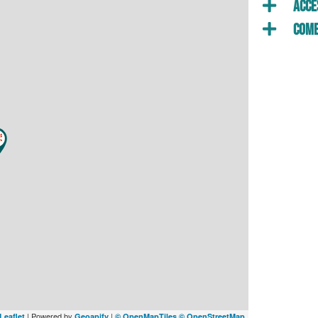
Acces
Come
| Powered by
|
Leaflet
Geoapify
© OpenMapTiles
© OpenStreetMap