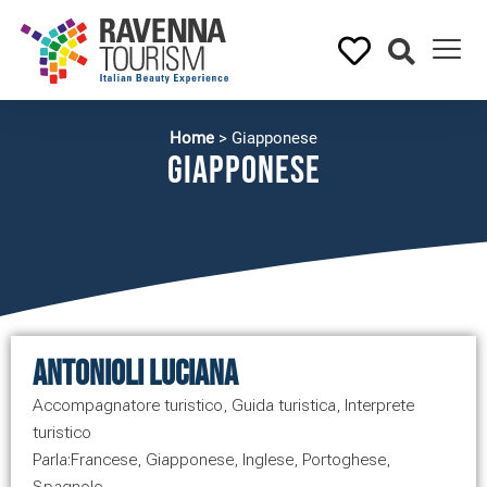
Home
>
Giapponese
Giapponese
Antonioli Luciana
Accompagnatore turistico
,
Guida turistica
,
Interprete
turistico
Parla:
Francese
,
Giapponese
,
Inglese
,
Portoghese
,