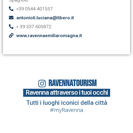
Spagnolo
+39 0544 401557
antonioli.luciana@libero.it
+ 39 337 605872
www.ravennaemiliaromagna.it
RAVENNATOURISM
Ravenna attraverso i tuoi occhi
Tutti i luoghi iconici della città
#myRavenna