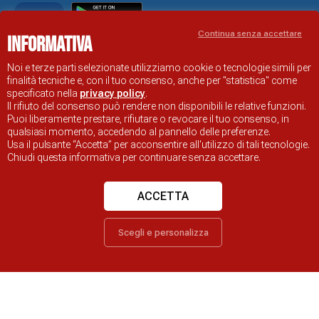
Continua senza accettare
Informativa
Noi e terze parti selezionate utilizziamo cookie o tecnologie simili per
Informativa e Cookie policy
Note Legali
finalità tecniche e, con il tuo consenso, anche per "statistica" come
specificato nella
privacy policy
.
Dichiarazione di accessibilità
Obiettivi di accessibilità
Il rifiuto del consenso può rendere non disponibili le relative funzioni.
Problemi di accessibilità
Puoi liberamente prestare, rifiutare o revocare il tuo consenso, in
qualsiasi momento, accedendo al pannello delle preferenze.
SITO UFFICIALE DI INFORMAZIONE TURISTICA DI RAVENNA
Usa il pulsante “Accetta” per acconsentire all'utilizzo di tali tecnologie.
© COMUNE DI RAVENNA
Chiudi questa informativa per continuare senza accettare.
ACCETTA
Scegli e personalizza