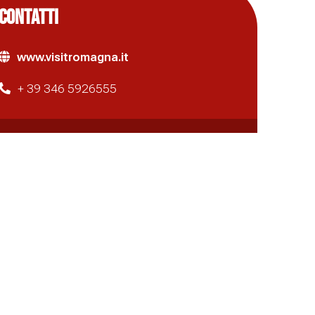
CONTATTI
www.visitromagna.it
+ 39 346 5926555