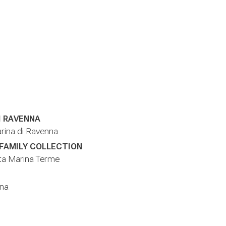
I RAVENNA
arina di Ravenna
 FAMILY COLLECTION
nta Marina Terme
nna