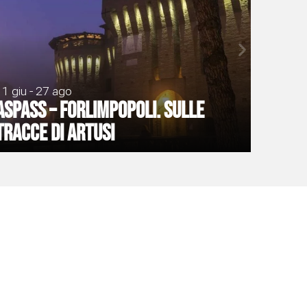
11 giu - 27 ago
ASPASS – Forlimpopoli. Sulle
tracce di Artusi