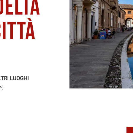
Delta
città
TRI LUOGHI
e)