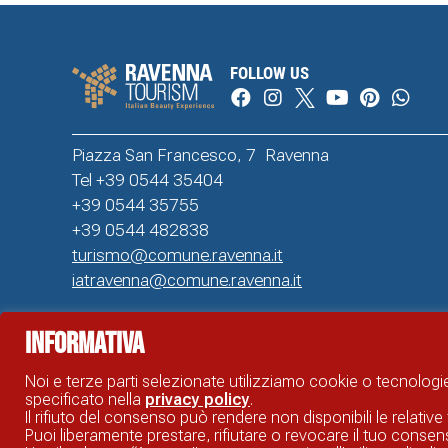
FOLLOW US
Piazza San Francesco, 7 Ravenna
Tel +39 0544 35404
+39 0544 35755
+39 0544 482838
turismo@comune.ravenna.it
iatravenna@comune.ravenna.it
Informativa
SITO UFFICIALE DI INFORMAZIONE TURISTICA DI RAVENNA © COMUNE DI RAVENNA
Noi e terze parti selezionate utilizziamo cookie o tecnologie
specificato nella
privacy policy
.
Il rifiuto del consenso può rendere non disponibili le relative 
Puoi liberamente prestare, rifiutare o revocare il tuo cons