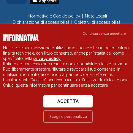
Informativa e Cookie policy
Note Legali
Dichiarazione di accessibilità
Obiettivi di accessibilità
Problemi di accessibilità
Continua senza accettare
Informativa
SITO UFFICIALE DI INFORMAZIONE TURISTICA DI RAVENNA
© COMUNE DI RAVENNA
Noi e terze parti selezionate utilizziamo cookie o tecnologie simili per
finalità tecniche e, con il tuo consenso, anche per "statistica" come
specificato nella
privacy policy
.
Il rifiuto del consenso può rendere non disponibili le relative funzioni.
Puoi liberamente prestare, rifiutare o revocare il tuo consenso, in
qualsiasi momento, accedendo al pannello delle preferenze.
Usa il pulsante “Accetta” per acconsentire all'utilizzo di tali tecnologie.
Chiudi questa informativa per continuare senza accettare.
ACCETTA
Scegli e personalizza