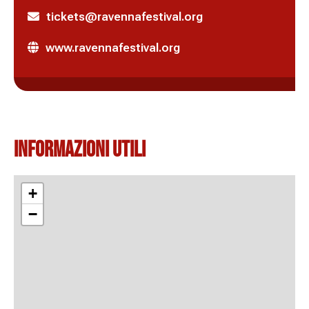
tickets@ravennafestival.org
www.ravennafestival.org
Informazioni Utili
+
−