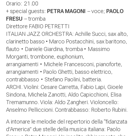
Orario:
21.00
+ special guests:
PETRA MAGONI
– voce;
PAOLO
FRESU
– tromba
Direttore FABIO PETRETTI
ITALIAN JAZZ ORCHESTRA: Achille Succi, sax alto,
clarinetto basso
•
Marco Postacchini, sax baritono,
flauto
•
Daniele Giardina, tromba
•
Massimo
Morganti, trombone, euphonium,
arrangiamenti
•
Michele Francesconi, pianoforte,
arrangiamenti
•
P
aolo Ghetti, basso elettrico,
contrabbasso
•
Stefano Paolini, batteria.
ARCHI. Violini: Cesare Carretta, Fabio Lapi, Gioele
Sindona, Michela Zanotti, Aldo Capicchioni, Elisa
Tremamunno. Viola: Aldo Zangheri. Violoncello:
Anselmo Pelliccioni. Contrabbasso: Roberto Rubini.
A intonare le melodie del repertorio della “fidanzata
d’America” due stelle della musica italiana: Paolo