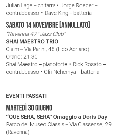
Julian Lage – chitarra
•
Jorge Roeder –
contrabbasso
•
Dave King – batteria
SABATO 14 NOVEMBRE
[ANNULLATO]
“Ravenna 47° Jazz Club”
SHAI MAESTRO TRIO
Cisim – Via Parini, 48 (Lido Adriano)
Orario:
21.30
Shai Maestro – pianoforte
•
Rick Rosato –
contrabbasso
•
Ofri Nehemya – batteria
EVENTI PASSATI
MARTED
Ì
30 GIUGNO
“QUE SERA, SERA” Omaggio a Doris Day
Parco del Museo Classis – Via Classense, 29
(Ravenna)