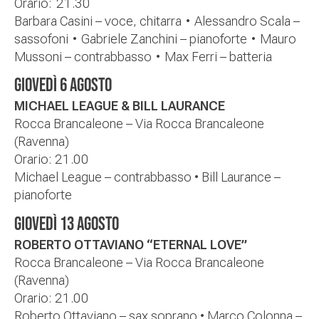
Orario:
21.30
Barbara Casini – voce, chitarra
•
Alessandro Scala –
sassofoni
•
Gabriele Zanchini – pianoforte
•
Mauro
Mussoni – contrabbasso
•
Max Ferri – batteria
GIOVEDÌ
6 AGOSTO
MICHAEL LEAGUE & BILL LAURANCE
Rocca Brancaleone – Via Rocca Brancaleone
(Ravenna)
Orario:
21.00
Michael League – contrabbasso
•
Bill Laurance –
pianoforte
GIOVEDÌ
13
AGOSTO
ROBERTO OTTAVIANO “ETERNAL LOVE”
Rocca Brancaleone – Via Rocca Brancaleone
(Ravenna)
Orario:
21.00
Roberto Ottaviano – sax soprano
•
Marco Colonna –