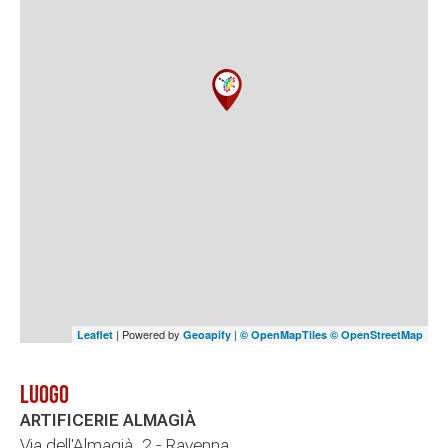
| Powered by
|
Leaflet
Geoapify
© OpenMapTiles
© OpenStreetMap
Luogo
ARTIFICERIE ALMAGIÀ
Via dell'Almagià, 2 - Ravenna