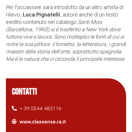
Per l’occasione sarà introdotto da un altro artista di
rilievo,
Luca Pignatelli
, autore anche di un testo
inedito contenuto nel catalogo
Santi Moix
(Barcellona, 1960) si è trasferito a New York dove
tuttora vive e lavora. Sono m
olteplici le fonti di cui si
nutre la sua pittura: il fumetto, la letteratura, i grandi
maestri della storia dell’arte, soprattutto spagnola.
Ma è la natura che ci circonda il principale interesse
.
CONTATTI
+ 39 0544 482116
www.classense.ra.it