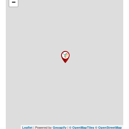
−
| Powered by
|
Leaflet
Geoapify
© OpenMapTiles
© OpenStreetMap