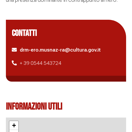
CONTATTI
drm-ero.musnaz-ra@cultura.gov.it
+ 39 0544 543724
Informazioni Utili
+