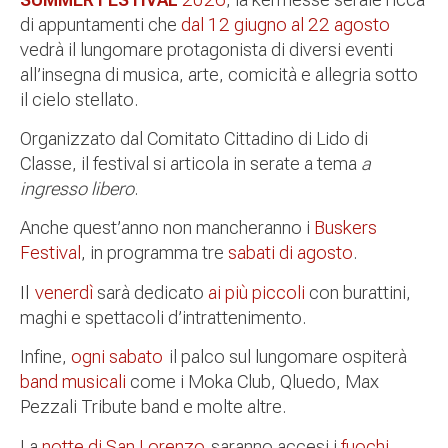
di appuntamenti che
dal 12 giugno al 22 agosto
vedrà il lungomare protagonista di diversi eventi
all’insegna di musica, arte, comicità e allegria sotto
il cielo stellato.
Organizzato dal Comitato Cittadino di Lido di
Classe, il festival si articola in serate a tema
a
ingresso libero
.
Anche quest’anno non mancheranno i
Buskers
Festival
,
in programma tre
sabati di agosto
.
Il
venerdì
sarà dedicato
ai più piccoli
con burattini,
maghi e spettacoli d’intrattenimento.
Infine,
ogni sabato
il palco sul lungomare ospiterà
band musicali
come i Moka Club, Qluedo, Max
Pezzali Tribute band e molte altre.
La
notte di San Lorenzo
saranno accesi i
fuochi